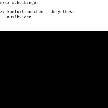
mara
scheibinger
>> komfortrauschen : desynthese
>>
komfortrauschen : desynthese
musikvideo